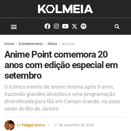
Home
Entretenimento
Séries
Notícias
Anime Point comemora 20
anos com edição especial em
setembro
O icônico evento de anime retorna após 9 anos,
trazendo grandes atrações e uma programação
diversificada para fãs em Campo Grande, na zona
oeste do Rio de Janeiro
by
Felippe Greco
11 de setembro de 2024