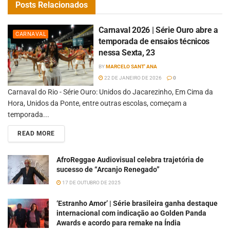
Posts
Relacionados
Carnaval 2026 | Série Ouro abre a
CARNAVAL
temporada de ensaios técnicos
nessa Sexta, 23
BY
MARCELO SANT' ANA
22 DE JANEIRO DE 2026
0
Carnaval do Rio - Série Ouro: Unidos do Jacarezinho, Em Cima da
Hora, Unidos da Ponte, entre outras escolas, começam a
temporada...
READ MORE
AfroReggae Audiovisual celebra trajetória de
sucesso de “Arcanjo Renegado”
17 DE OUTUBRO DE 2025
‘Estranho Amor’ | Série brasileira ganha destaque
internacional com indicação ao Golden Panda
Awards e acordo para remake na Índia