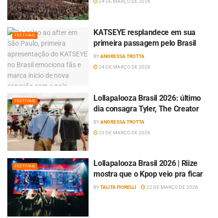
24 DE MARÇO DE 2026
KATSEYE resplandece em sua
FESTIVAIS
primeira passagem pelo Brasil
BY
ANDRESSA TROTTA
24 DE MARÇO DE 2026
Lollapalooza Brasil 2026: último
FESTIVAIS
dia consagra Tyler, The Creator
BY
ANDRESSA TROTTA
23 DE MARÇO DE 2026
Lollapalooza Brasil 2026 | Riize
FESTIVAIS
mostra que o Kpop veio pra ficar
BY
TALITA FIORELLI
22 DE MARÇO DE 2026