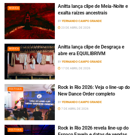
Anitta lança clipe de Meia-Noite e
MÚSICA
exalta raízes ancestrais
BY
FERNANDO CAMPO GRANDE
23 DE ABRIL DE 2026
Anitta lança clipe de Desgraça e
MÚSICA
abre era EQUILIBRIVM
BY
FERNANDO CAMPO GRANDE
17 DE ABRIL DE 2026
Rock in Rio 2026: Veja o line-up do
FESTIVAIS
New Dance Order completo
BY
FERNANDO CAMPO GRANDE
7 DE ABRIL DE 2026
Rock in Rio 2026 revela line-up do
FESTIVAIS
Espaço Favela e datas de vendas