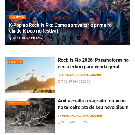
FESTIVAIS
K-Pop no Rock in Rio: Como aproveitar o primeiro
dia de K-pop no festival
14 DE JULHO DE 2026
Rock in Rio 2026: Paramotores no
FESTIVAIS
céu alertam para venda geral
BY
FERNANDO CAMPO GRANDE
7 DE JUNHO DE 2026
Anitta exalta o sagrado feminino
LANÇAMENTOS
no terceiro ato de seu novo álbum
BY
FERNANDO CAMPO GRANDE
30 DE ABRIL DE 2026