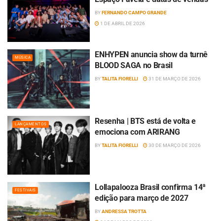
BY
FERNANDO CAMPO GRANDE
1 DE ABRIL DE 2026
ENHYPEN anuncia show da turnê
MÚSICA
BLOOD SAGA no Brasil
BY
TALITA FIORELLI
31 DE MARÇO DE 2026
Resenha | BTS está de volta e
LANÇAMENTOS
emociona com ARIRANG
BY
TALITA FIORELLI
30 DE MARÇO DE 2026
Lollapalooza Brasil confirma 14ª
FESTIVAIS
edição para março de 2027
BY
ANDRESSA TROTTA