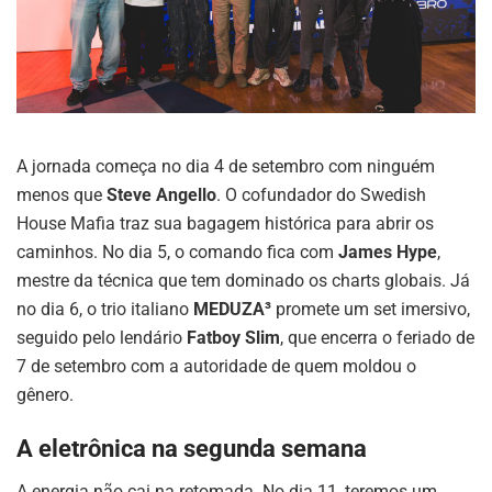
A jornada começa no dia 4 de setembro com ninguém
menos que
Steve Angello
. O cofundador do Swedish
House Mafia traz sua bagagem histórica para abrir os
caminhos. No dia 5, o comando fica com
James Hype
,
mestre da técnica que tem dominado os charts globais. Já
no dia 6, o trio italiano
MEDUZA³
promete um set imersivo,
seguido pelo lendário
Fatboy Slim
, que encerra o feriado de
7 de setembro com a autoridade de quem moldou o
gênero.
A eletrônica na segunda semana
A energia não cai na retomada. No dia 11, teremos um