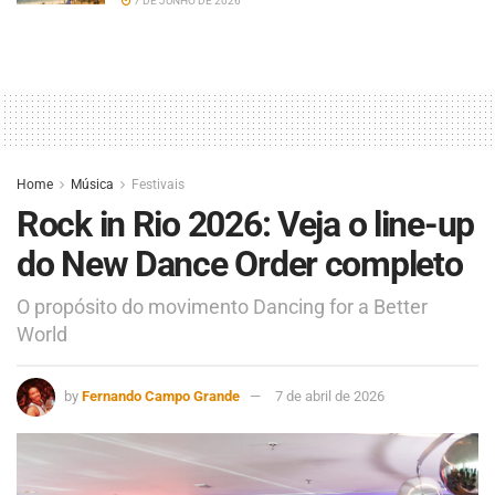
7 DE JUNHO DE 2026
Home
Música
Festivais
Rock in Rio 2026: Veja o line-up
do New Dance Order completo
O propósito do movimento Dancing for a Better
World
by
Fernando Campo Grande
7 de abril de 2026