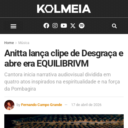
Home
Música
Anitta lança clipe de Desgraça e
abre era EQUILIBRIVM
Cantora inicia narrativa audiovisual dividida em
quatro atos inspirados na espiritualidade e na força
da Pombagira
by
Fernando Campo Grande
17 de abril de 2026