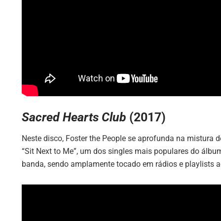
Sacred Hearts Club
(2017)
Neste disco, Foster the People se aprofunda na mistura d
“Sit Next to Me”, um dos singles mais populares do álbu
banda, sendo amplamente tocado em rádios e playlists 