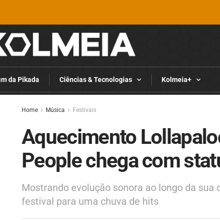
im da Pikada
Ciências & Tecnologias
Kolmeia+
Home
Música
Festivais
Aquecimento Lollapaloo
People chega com stat
Mostrando evolução sonora ao longo da sua d
festival para uma chuva de hits