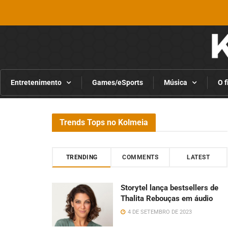
Entretenimento
Games/eSports
Música
O f
Trends Tops no Kolmeia
TRENDING
COMMENTS
LATEST
Storytel lança bestsellers de
Thalita Rebouças em áudio
4 DE SETEMBRO DE 2023