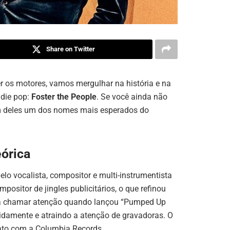
Share on Twitter
r os motores, vamos mergulhar na história e na
ndie pop:
Foster the People
. Se você ainda não
em deles um dos nomes mais esperados do
órica
lo vocalista, compositor e multi-instrumentista
ositor de jingles publicitários, o que refinou
 a chamar atenção quando lançou “Pumped Up
pidamente e atraindo a atenção de gravadoras. O
rato com a Columbia Records.