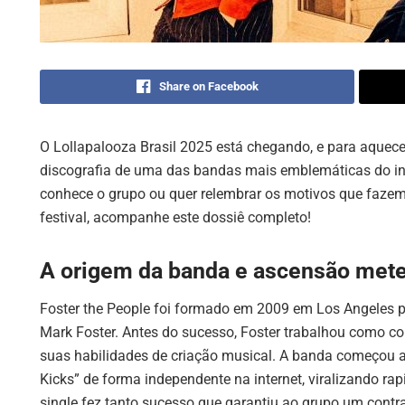
Share on Facebook
O Lollapalooza Brasil 2025 está chegando, e para aquece
discografia de uma das bandas mais emblemáticas do i
conhece o grupo ou quer relembrar os motivos que faz
festival, acompanhe este dossiê completo!
A origem da banda e ascensão mete
Foster the People foi formado em 2009 em Los Angeles pe
Mark Foster. Antes do sucesso, Foster trabalhou como comp
suas habilidades de criação musical. A banda começou
Kicks” de forma independente na internet, viralizando ra
single fez tanto sucesso que garantiu ao grupo um cont