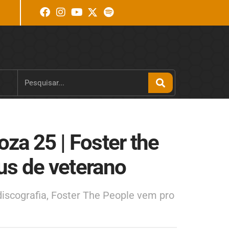
za 25 | Foster the
us de veterano
iscografia, Foster The People vem pro