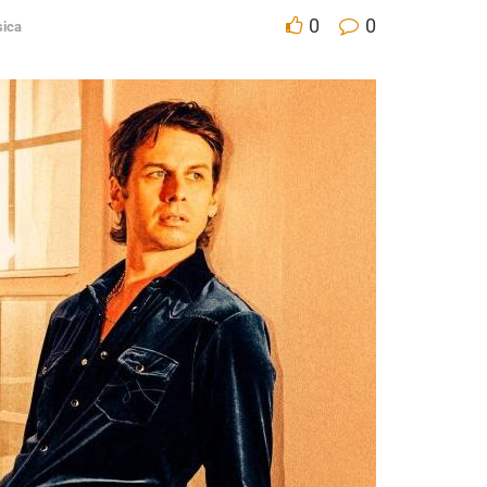
0
0
ica