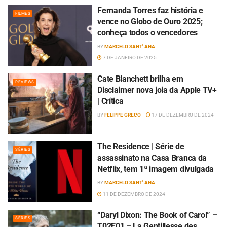
Fernanda Torres faz história e
FILMES
vence no Globo de Ouro 2025;
conheça todos o vencedores
BY
MARCELO SANT' ANA
7 DE JANEIRO DE 2025
Cate Blanchett brilha em
REVIEWS
Disclaimer nova joia da Apple TV+
| Crítica
BY
FELIPPE GRECO
17 DE DEZEMBRO DE 2024
The Residence | Série de
SÉRIES
assassinato na Casa Branca da
Netflix, tem 1ª imagem divulgada
BY
MARCELO SANT' ANA
11 DE DEZEMBRO DE 2024
“Daryl Dixon: The Book of Carol” –
SÉRIES
T02E01 – La Gentillesse des