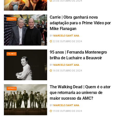
25 DE OUTUBRO DE 2024
Carrie | Obra ganhará nova
SÉRIES
adaptação para o Prime Video por
Mike Flanagan
BY
MARCELO SANT' ANA
22 DE OUTUBRO DE 2024
95 anos | Fernanda Montenegro
FILMES
brilha de Luchaire a Beauvoir
BY
MARCELO SANT' ANA
16 DE OUTUBRO DE 2024
The Walking Dead | Quem é o ator
SÉRIES
que retornaria ao universo de
maior sucesso da AMC?
BY
MARCELO SANT' ANA
15 DE OUTUBRO DE 2024