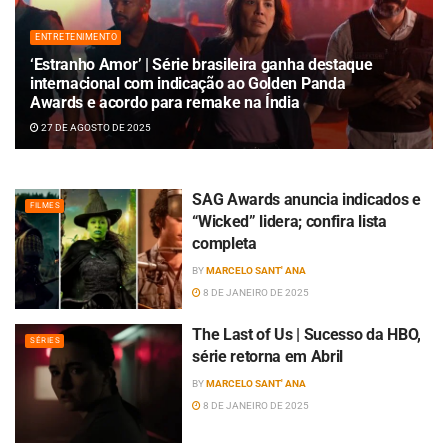
ENTRETENIMENTO
‘Estranho Amor’ | Série brasileira ganha destaque
internacional com indicação ao Golden Panda
Awards e acordo para remake na Índia
27 DE AGOSTO DE 2025
SAG Awards anuncia indicados e
FILMES
“Wicked” lidera; confira lista
completa
BY
MARCELO SANT' ANA
8 DE JANEIRO DE 2025
The Last of Us | Sucesso da HBO,
SÉRIES
série retorna em Abril
BY
MARCELO SANT' ANA
8 DE JANEIRO DE 2025