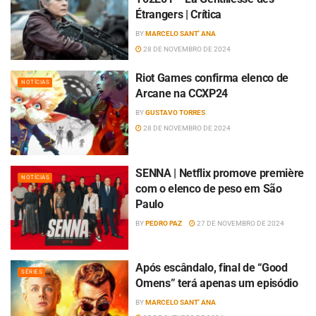
Étrangers | Crítica
BY
MARCELO SANT' ANA
28 DE NOVEMBRO DE 2024
Riot Games confirma elenco de
NOTÍCIAS
Arcane na CCXP24
BY
GUSTAVO TORRES
28 DE NOVEMBRO DE 2024
SENNA | Netflix promove première
NOTÍCIAS
com o elenco de peso em São
Paulo
BY
PEDRO PAZ
27 DE NOVEMBRO DE 2024
Após escândalo, final de “Good
SÉRIES
Omens” terá apenas um episódio
BY
MARCELO SANT' ANA