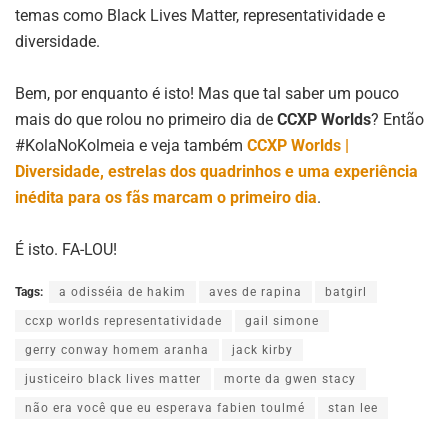
temas como Black Lives Matter, representatividade e
diversidade.
Bem, por enquanto é isto! Mas que tal saber um pouco
mais do que rolou no primeiro dia de
CCXP Worlds
? Então
#KolaNoKolmeia e veja também
CCXP Worlds |
Diversidade, estrelas dos quadrinhos e uma experiência
inédita para os fãs marcam o primeiro dia
.
É isto. FA-LOU!
Tags:
a odisséia de hakim
aves de rapina
batgirl
ccxp worlds representatividade
gail simone
gerry conway homem aranha
jack kirby
justiceiro black lives matter
morte da gwen stacy
não era você que eu esperava fabien toulmé
stan lee