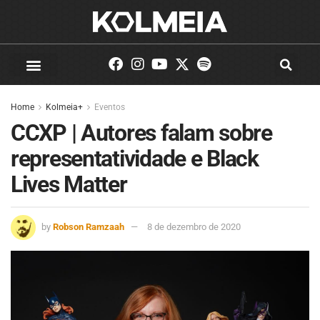
Home
Kolmeia+
Eventos
CCXP | Autores falam sobre
representatividade e Black
Lives Matter
by
Robson Ramzaah
8 de dezembro de 2020