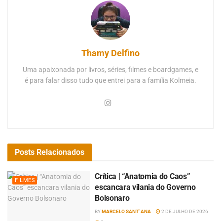
Thamy Delfino
Uma apaixonada por livros, séries, filmes e boardgames, e
é para falar disso tudo que entrei para a família Kolmeia.
Posts
Relacionados
Crítica | “Anatomia do Caos”
FILMES
escancara vilania do Governo
Bolsonaro
BY
MARCELO SANT' ANA
2 DE JULHO DE 2026