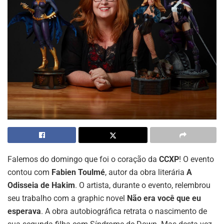
Falemos do domingo que foi o coração da
CCXP
! O evento
contou com
Fabien Toulmé
, autor da obra literária
A
Odisseia de Hakim
. O artista, durante o evento, relembrou
seu trabalho com a graphic novel
Não era você que eu
esperava
. A obra autobiográfica retrata o nascimento de