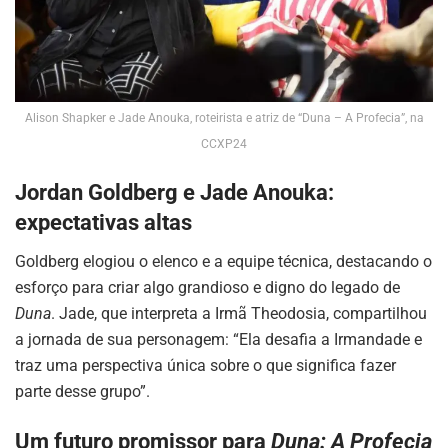
Alison Shapker e Jade Anouka, roteirista e atriz de “Duna – A Profecia”, na
CCXP24
Jordan Goldberg e Jade Anouka:
expectativas altas
Goldberg elogiou o elenco e a equipe técnica, destacando o
esforço para criar algo grandioso e digno do legado de
Duna
. Jade, que interpreta a Irmã Theodosia, compartilhou
a jornada de sua personagem: “Ela desafia a Irmandade e
traz uma perspectiva única sobre o que significa fazer
parte desse grupo”.
Um futuro promissor para
Duna: A Profecia