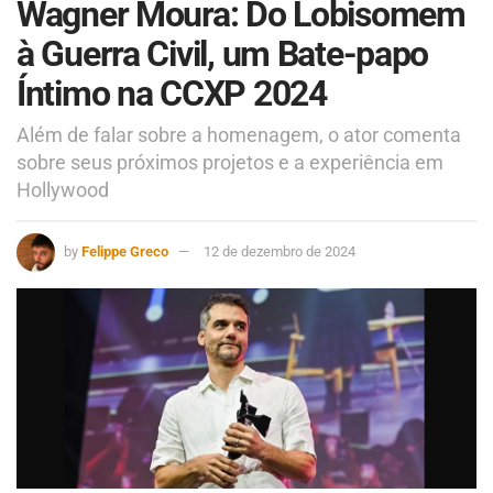
Wagner Moura: Do Lobisomem
à Guerra Civil, um Bate-papo
Íntimo na CCXP 2024
Além de falar sobre a homenagem, o ator comenta
sobre seus próximos projetos e a experiência em
Hollywood
by
Felippe Greco
12 de dezembro de 2024