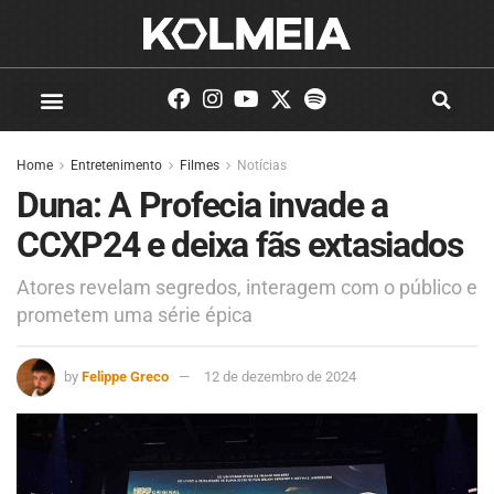
Home
Entretenimento
Filmes
Notícias
Duna: A Profecia invade a
CCXP24 e deixa fãs extasiados
Atores revelam segredos, interagem com o público e
prometem uma série épica
by
Felippe Greco
12 de dezembro de 2024