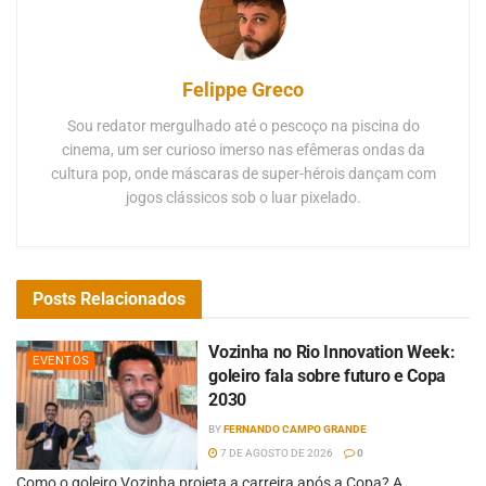
Felippe Greco
Sou redator mergulhado até o pescoço na piscina do
cinema, um ser curioso imerso nas efêmeras ondas da
cultura pop, onde máscaras de super-hérois dançam com
jogos clássicos sob o luar pixelado.
Posts
Relacionados
Vozinha no Rio Innovation Week:
EVENTOS
goleiro fala sobre futuro e Copa
2030
BY
FERNANDO CAMPO GRANDE
7 DE AGOSTO DE 2026
0
Como o goleiro Vozinha projeta a carreira após a Copa? A