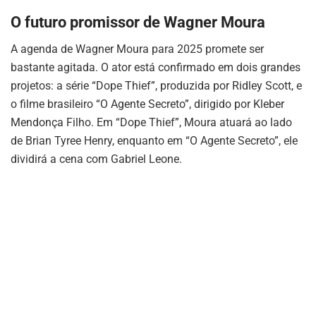
O futuro promissor de Wagner Moura
A agenda de Wagner Moura para 2025 promete ser
bastante agitada. O ator está confirmado em dois grandes
projetos: a série “Dope Thief”, produzida por Ridley Scott, e
o filme brasileiro “O Agente Secreto”, dirigido por Kleber
Mendonça Filho. Em “Dope Thief”, Moura atuará ao lado
de Brian Tyree Henry, enquanto em “O Agente Secreto”, ele
dividirá a cena com Gabriel Leone.
Dope Thief, nova série da Apple TV+ com Brian Tyree Henry e Wagner Moura
A homenagem a Wagner Moura na
CCXP 2024
foi um
reconhecimento justo à sua trajetória e ao seu talento
como ator. O brasileiro, que já conquistou o público com