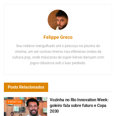
jogos clássicos sob o luar pixelado.
Posts
Relacionados
Vozinha no Rio Innovation Week:
EVENTOS
goleiro fala sobre futuro e Copa
2030
BY
FERNANDO CAMPO GRANDE
7 DE AGOSTO DE 2026
0
Como o goleiro Vozinha projeta a carreira após a Copa? A
participação histórica de Cabo Verde na Copa do Mundo continua
gerando...
READ MORE
Rio Innovation Week | Da Finitude ao sentido da
vida