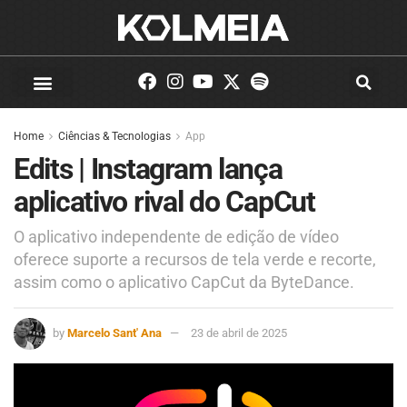
Home
Ciências & Tecnologias
App
Edits | Instagram lança
aplicativo rival do CapCut
O aplicativo independente de edição de vídeo
oferece suporte a recursos de tela verde e recorte,
assim como o aplicativo CapCut da ByteDance.
by
Marcelo Sant' Ana
23 de abril de 2025