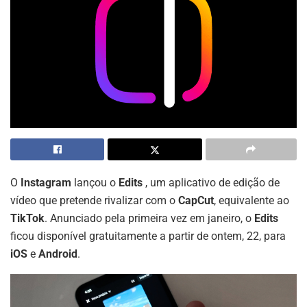
O
Instagram
lançou o
Edits
, um aplicativo de edição de
vídeo que pretende rivalizar com o
CapCut
, equivalente ao
TikTok
. Anunciado pela primeira vez em janeiro, o
Edits
ficou disponível gratuitamente a partir de ontem, 22, para
iOS
e
Android
.