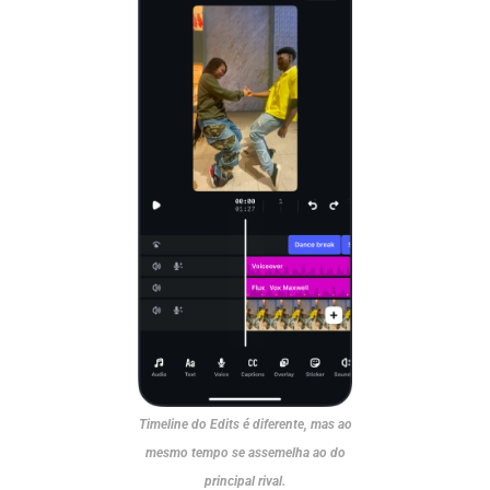
Timeline do Edits é diferente, mas ao
mesmo tempo se assemelha ao do
principal rival.