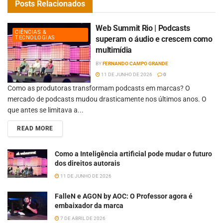
Posts
Relacionados
Web Summit Rio | Podcasts
CIÊNCIAS &
TECNOLOGIAS
superam o áudio e crescem como
multimídia
BY
FERNANDO CAMPO GRANDE
11 DE JUNHO DE 2026
0
Como as produtoras transformam podcasts em marcas? O
mercado de podcasts mudou drasticamente nos últimos anos. O
que antes se limitava a...
READ MORE
Como a Inteligência artificial pode mudar o futuro
dos direitos autorais
11 DE JUNHO DE 2026
FalleN e AGON by AOC: O Professor agora é
embaixador da marca
7 DE ABRIL DE 2026