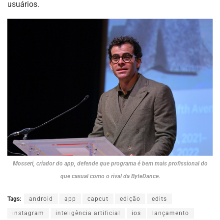
usuários.
Mosseri, criador do app, defende que programa é bem mais profissional do
que casual como o rival da ByteDance.
Tags:
android
app
capcut
edição
edits
instagram
inteligência artificial
ios
lançamento