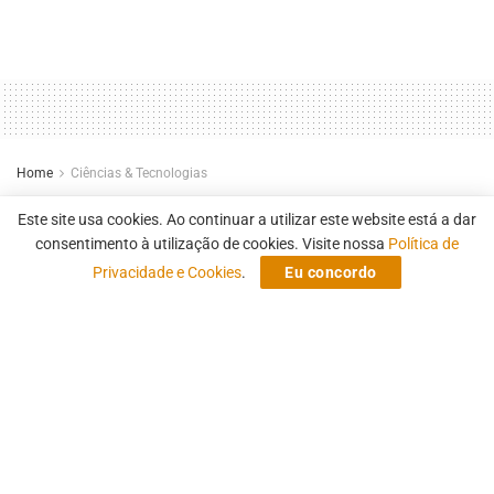
Home
Ciências & Tecnologias
Será que “The Last of Us”
Este site usa cookies. Ao continuar a utilizar este website está a dar
previu a próxima grande
consentimento à utilização de cookies. Visite nossa
Política de
Privacidade e Cookies
.
Eu concordo
ameaça à humanidade
Inspirada na ficção, ciência alerta para o potencial
pandêmico dos fungos
by
Fernando Campo Grande
20 de abril de 2025