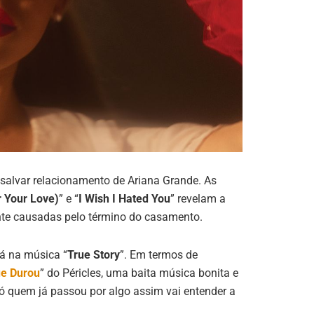
 salvar relacionamento de Ariana Grande. As
r Your Love)
” e “
I Wish I Hated You
” revelam a
nte causadas pelo término do casamento.
á na música “
True Story
”. Em termos de
ue Durou
” do Péricles, uma baita música bonita e
 quem já passou por algo assim vai entender a