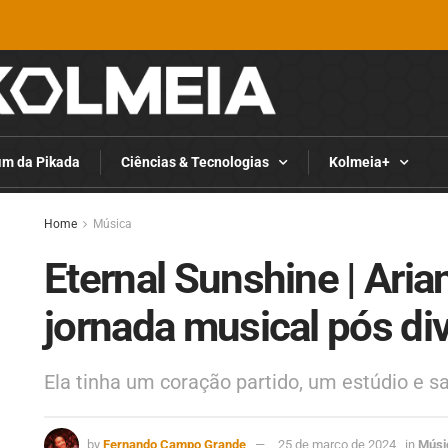
im da Pikada
Ciências & Tecnologias
Kolmeia+
Home
Música
Eternal Sunshine | Aria
jornada musical pós di
Ela tinha um coração partido, um estúdio e s
by
Fernando Campo Grande
25 de março de 2024
in
Músi