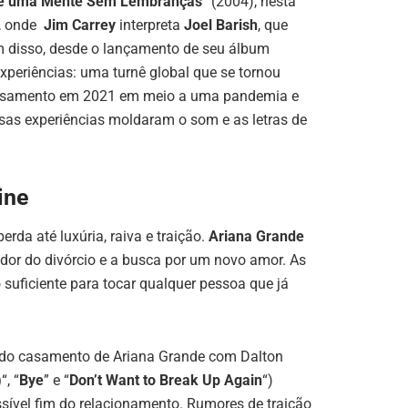
 de uma Mente Sem Lembranças
” (2004), nesta
, onde
Jim Carrey
interpreta
Joel Barish
, que
 disso, desde o lançamento de seu álbum
xperiências: uma turnê global que se tornou
asamento em 2021 em meio a uma pandemia e
ssas experiências moldaram o som e as letras de
ine
da até luxúria, raiva e traição.
Ariana Grande
 dor do divórcio e a busca por um novo amor. As
o suficiente para tocar qualquer pessoa que já
e do casamento de Ariana Grande com Dalton
)
“, “
Bye
” e “
Don’t Want to Break Up Again
“)
ssível fim do relacionamento. Rumores de traição