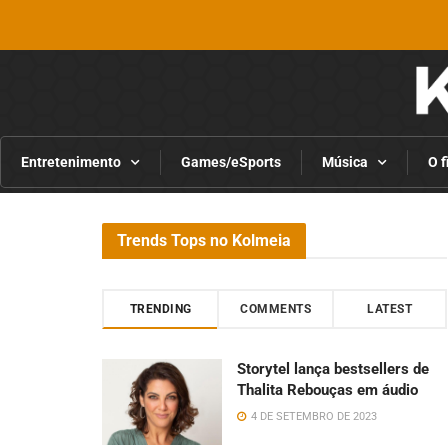
Entretenimento
Games/eSports
Música
O f
Trends Tops no Kolmeia
TRENDING
COMMENTS
LATEST
Storytel lança bestsellers de
Thalita Rebouças em áudio
4 DE SETEMBRO DE 2023