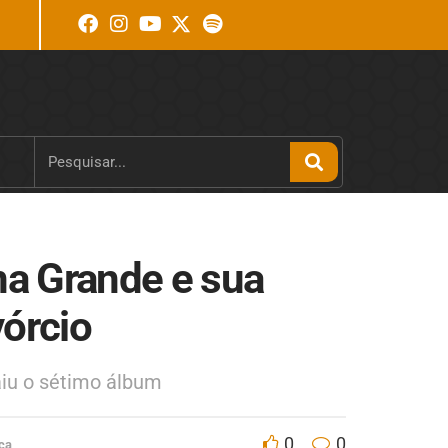
na Grande e sua
vórcio
aiu o sétimo álbum
0
0
ca