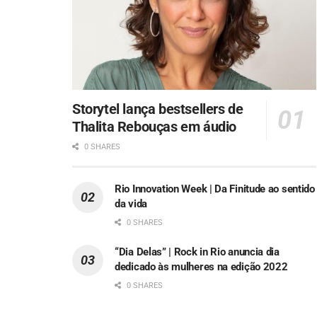
Storytel lança bestsellers de
Thalita Rebouças em áudio
0 SHARES
Rio Innovation Week | Da Finitude ao sentido
da vida
0 SHARES
“Dia Delas” | Rock in Rio anuncia dia
dedicado às mulheres na edição 2022
0 SHARES