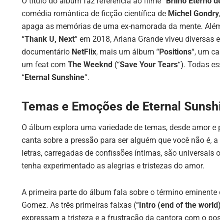
O título do álbum faz referência ao filme
“Brilho Eterno
comédia romântica de ficção científica de
Michel Gondry
apaga as memórias de uma ex-namorada da mente. Além
“
Thank U, Next
” em 2018, Ariana Grande viveu diversas e
documentário
NetFlix
, mais um álbum “
Positions
“, um c
um feat com
The Weeknd
(“
Save Your Tears
“). Todas e
“
Eternal Sunshine
“.
Temas e Emoções de Eternal Sunsh
O álbum explora uma variedade de temas, desde amor e per
canta sobre a pressão para ser alguém que você não é, a
letras, carregadas de confissões íntimas, são universais 
tenha experimentado as alegrias e tristezas do amor.
A primeira parte do álbum fala sobre o término eminent
Gomez. As três primeiras faixas (“
Intro (end of the world
expressam a tristeza e a frustração da cantora com o po