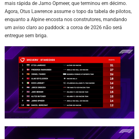
mais rápida de Jarno Opmeer, que terminou em décimo.
Agora, Otus Lawrence assume o topo da tabela de pilotos,
enquanto a Alpine encosta nos construtores, mandando
um aviso claro ao paddock: a coroa de 2026 não será
entregue sem briga.