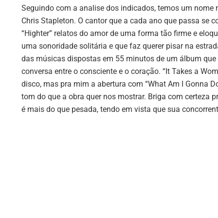
Seguindo com a analise dos indicados, temos um nome mu
Chris Stapleton. O cantor que a cada ano que passa se c
“Highter” relatos do amor de uma forma tão firme e eloq
uma sonoridade solitária e que faz querer pisar na estr
das músicas dispostas em 55 minutos de um álbum que
conversa entre o consciente e o coração. “It Takes a Wo
disco, mas pra mim a abertura com “What Am I Gonna Do” 
tom do que a obra quer nos mostrar. Briga com certez
é mais do que pesada, tendo em vista que sua concorren