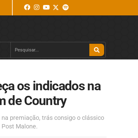
a os indicados na
m de Country
na premiação, trás consigo o clássico
e Post Malone.