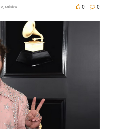
0
0
TV
,
Música