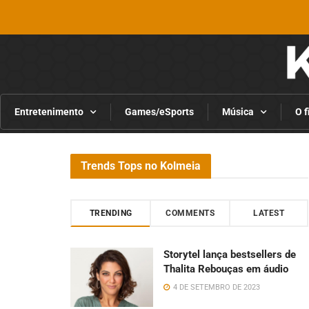
Entretenimento
Games/eSports
Música
O f
Trends Tops no Kolmeia
TRENDING
COMMENTS
LATEST
Storytel lança bestsellers de
Thalita Rebouças em áudio
4 DE SETEMBRO DE 2023