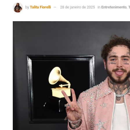
by
Talita Fiorelli
28 de janeiro de 2025
in
Entretenimento
,