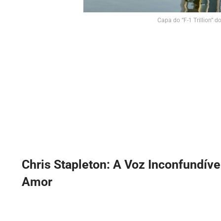
Capa do “F-1 Trillion” 
Chris Stapleton: A Voz Inconfundíve
Amor