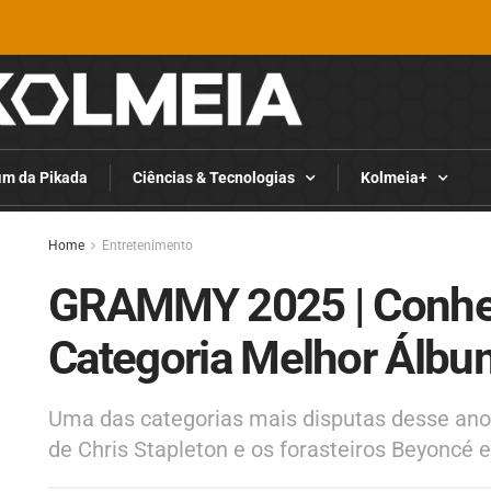
im da Pikada
Ciências & Tecnologias
Kolmeia+
Home
Entretenimento
GRAMMY 2025 | Conheç
Categoria Melhor Álbu
Uma das categorias mais disputas desse ano 
de Chris Stapleton e os forasteiros Beyoncé 