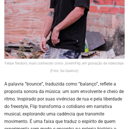
Felipe Teodoro, mais conhecido como JovemFlip, em gravação de videoclipe.
(Foto: Gu Queiroz).
A palavra “bounce”, traduzida como “balanço”, reflete a
proposta sonora da música: um som envolvente e cheio de
ritmo. Inspirado por suas vivências de rua e pela liberdade
do freestyle, Flip transforma o cotidiano em narrativa
musical, explorando uma cadência que transmite
movimento. É uma faixa que traduz o espírito de quem
experimenta sem medo e encontra na própria história o