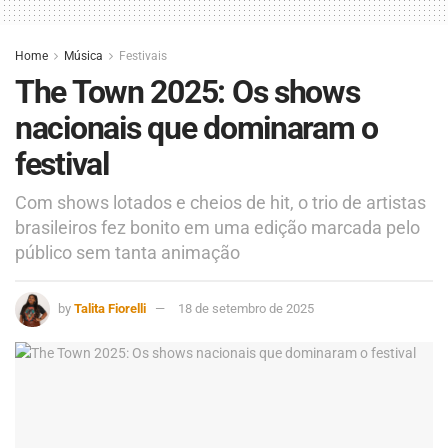
Home
Música
Festivais
The Town 2025: Os shows
nacionais que dominaram o
festival
Com shows lotados e cheios de hit, o trio de artistas
brasileiros fez bonito em uma edição marcada pelo
público sem tanta animação
by
Talita Fiorelli
18 de setembro de 2025