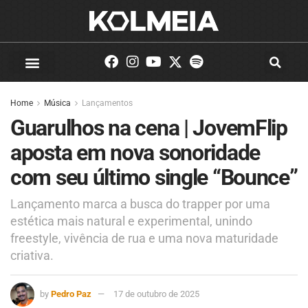
Home
Música
Lançamentos
Guarulhos na cena | JovemFlip
aposta em nova sonoridade
com seu último single “Bounce”
Lançamento marca a busca do trapper por uma
estética mais natural e experimental, unindo
freestyle, vivência de rua e uma nova maturidade
criativa.
by
Pedro Paz
17 de outubro de 2025