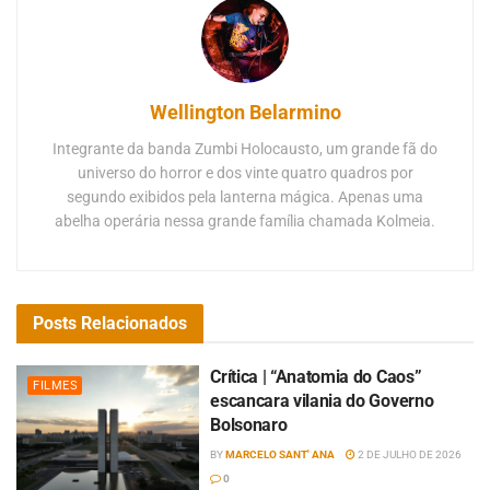
Wellington Belarmino
Integrante da banda Zumbi Holocausto, um grande fã do
universo do horror e dos vinte quatro quadros por
segundo exibidos pela lanterna mágica. Apenas uma
abelha operária nessa grande família chamada Kolmeia.
Posts
Relacionados
Crítica | “Anatomia do Caos”
FILMES
escancara vilania do Governo
Bolsonaro
BY
MARCELO SANT' ANA
2 DE JULHO DE 2026
0