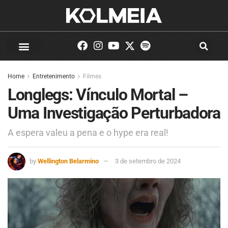
Home
Entretenimento
Filmes
Longlegs: Vínculo Mortal –
Uma Investigação Perturbadora
A espera valeu a pena e o hype era real!
by
Wellington Belarmino
3 de setembro de 2024