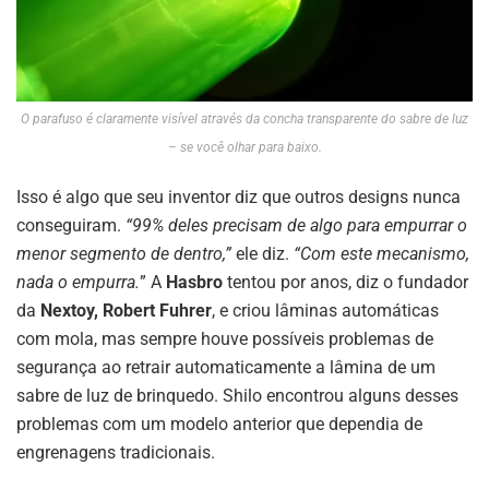
O parafuso é claramente visível através da concha transparente do sabre de luz
– se você olhar para baixo.
Isso é algo que seu inventor diz que outros designs nunca
conseguiram.
“99% deles precisam de algo para empurrar o
menor segmento de dentro,”
ele diz.
“Com este mecanismo,
nada o empurra.
” A
Hasbro
tentou por anos, diz o fundador
da
Nextoy,
Robert Fuhrer
, e criou lâminas automáticas
com mola, mas sempre houve possíveis problemas de
segurança ao retrair automaticamente a lâmina de um
sabre de luz de brinquedo. Shilo encontrou alguns desses
problemas com um modelo anterior que dependia de
engrenagens tradicionais.