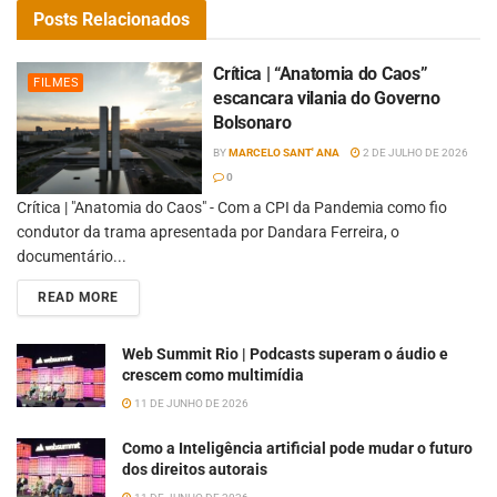
Posts
Relacionados
Crítica | “Anatomia do Caos”
FILMES
escancara vilania do Governo
Bolsonaro
BY
MARCELO SANT' ANA
2 DE JULHO DE 2026
0
Crítica | "Anatomia do Caos" - Com a CPI da Pandemia como fio
condutor da trama apresentada por Dandara Ferreira, o
documentário...
READ MORE
Web Summit Rio | Podcasts superam o áudio e
crescem como multimídia
11 DE JUNHO DE 2026
Como a Inteligência artificial pode mudar o futuro
dos direitos autorais