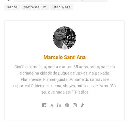
sabre
sabre de luz
Star Wars
Marcelo Sant' Ana
Cinéfilo, jornalista, poeta e autor. 35 anos, preto, nascido
e criado na cidade de Duque de Caxias, na Baixada
Fluminense. Flamenguista. Amante do carnaval e
esportes! Crítico de cinema, shows, música, tv e livros. "Só
sei. que nada sei." (Platão)