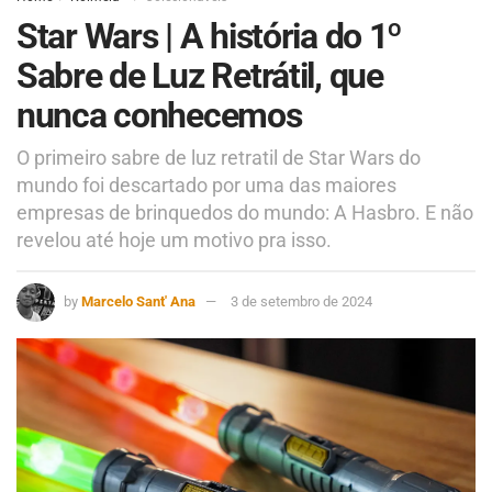
Star Wars | A história do 1º
Sabre de Luz Retrátil, que
nunca conhecemos
O primeiro sabre de luz retratil de Star Wars do
mundo foi descartado por uma das maiores
empresas de brinquedos do mundo: A Hasbro. E não
revelou até hoje um motivo pra isso.
by
Marcelo Sant' Ana
3 de setembro de 2024