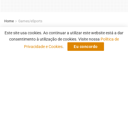
Home
Games/eSports
Fluxo quebra recorde e é
Este site usa cookies. Ao continuar a utilizar este website está a dar
campeão da Copa FF
consentimento à utilização de cookies. Visite nossa
Política de
Privacidade e Cookies
.
Eu concordo
A equipe somou 6 booyahs na final
by
Koga
25 de fevereiro de 2025