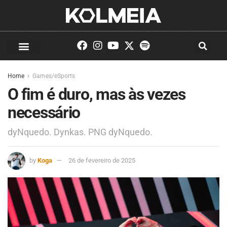
Home
Games/eSports
O fim é duro, mas às vezes
necessário
dyNquedo. Dynkas. PNG dyNquedo.
by
Koga
26 de fevereiro de 2025