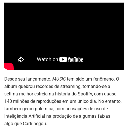
Desde seu lançamento,
MUSIC
tem sido um fenômeno. O
álbum quebrou recordes de streaming, tornando-se a
sétima melhor estreia na história do Spotify, com quase
140 milhões de reproduções em um único dia. No entanto,
também gerou polêmica, com acusações de uso de
Inteligência Artificial na produção de algumas faixas –
algo que Carti negou.