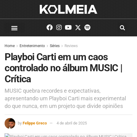
Home
Entretenimento
Séries
Reviews
Playboi Carti em um caos
controlado no álbum MUSIC |
Crítica
MUSIC quebra recordes e expectativas,
apresentando um Playboi Carti mais experimental
do que nunca, em um projeto que divide opiniões
by
Felippe Greco
4 de abril de 2025