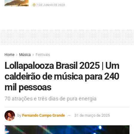
7 DE JUNHO DE 2026
Home
Música
Festivais
Lollapalooza Brasil 2025 | Um
caldeirão de música para 240
mil pessoas
70 atrações e três dias de pura energia
by
Fernando Campo Grande
31 de março de 2025