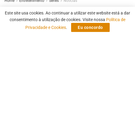
Home
Entretenimento
Séries
Notícias
Frasier | Paramount+ divulga
Este site usa cookies. Ao continuar a utilizar este website está a dar
trailer oficial de série original de
consentimento à utilização de cookies. Visite nossa
Política de
Privacidade e Cookies
.
Eu concordo
icônico personagem
by
Marcelo Sant' Ana
21 de setembro de 2023