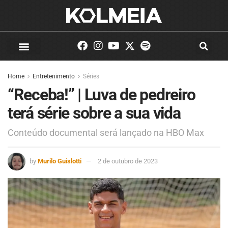
Home
Entretenimento
Séries
“Receba!” | Luva de pedreiro
terá série sobre a sua vida
Conteúdo documental será lançado na HBO Max
by
Murilo Guislotti
2 de outubro de 2023