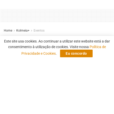
Home
Kolmeia+
Eventos
LatAm Content Meeting 2026
Este site usa cookies. Ao continuar a utilizar este website está a dar
encerra em SP e confirma
consentimento à utilização de cookies. Visite nossa
Política de
Privacidade e Cookies
.
Eu concordo
edição de 2027
Quais projetos foram premiados nesta segunda
edição
by
Fernando Campo Grande
16 de abril de 2026