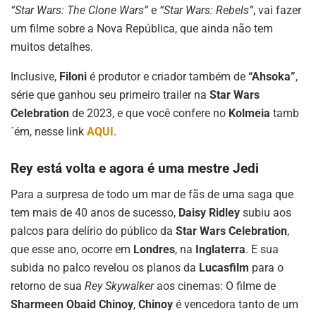
“Star Wars: The Clone Wars”
e
“Star Wars: Rebels”
, vai fazer
um filme sobre a Nova República, que ainda não tem
muitos detalhes.
Inclusive,
Filoni
é produtor e criador também de
“Ahsoka”
,
série que ganhou seu primeiro trailer na
Star Wars
Celebration
de 2023, e que você confere no
Kolmeia
tamb
´ém, nesse link
AQUI
.
Rey está volta e agora é uma mestre Jedi
Para a surpresa de todo um mar de fãs de uma saga que
tem mais de 40 anos de sucesso,
Daisy Ridley
subiu aos
palcos para delírio do público da
Star Wars Celebration
,
que esse ano, ocorre em
Londres
, na
Inglaterra
. E sua
subida no palco revelou os planos da
Lucasfilm
para o
retorno de sua
Rey Skywalker
aos cinemas: O filme de
Sharmeen Obaid Chinoy
,
Chinoy
é vencedora tanto de um