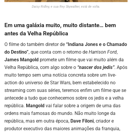
Daisy Ridley, e sua Rey Skywalker, está de volta.
Em uma galáxia muito, muito distante… bem
antes da Velha República
O filme do também diretor de
“Indiana Jones e o Chamado
do Destino”
, que conta com o retorno de
Harrison Ford
,
James Mangold
promete um filme que vai muito além da
Velha República, com algo sobre o
“nascer dos jedis”
. Após
muito tempo sem uma notícia concreta sobre um live-
action do universo de Star Wars, bem estabelecido no
streaming com suas séries, teremos enfim um filme que se
antecede a tudo que conhecemos sobre os jedis e a velha
república.
Mangold
vai falar sobre a origem de uma das
ordens mais famosas do mundo. Não muito longe da
república, mas em outra época,
Dave Filoni
, criador e
produtor executivo das maiores animações da franquia,