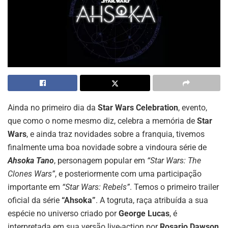
Ainda no primeiro dia da
Star Wars Celebration
, evento,
que como o nome mesmo diz, celebra a memória de
Star
Wars
, e ainda traz novidades sobre a franquia, tivemos
finalmente uma boa novidade sobre a vindoura série de
Ahsoka Tano
, personagem popular em
“Star Wars: The
Clones Wars”
, e posteriormente com uma participação
importante em
“Star Wars: Rebels”
. Temos o primeiro trailer
oficial da série
“Ahsoka”
. A togruta, raça atribuída a sua
espécie no universo criado por
George Lucas
, é
interpretada em sua versão live-action por
Rosario Dawson
,