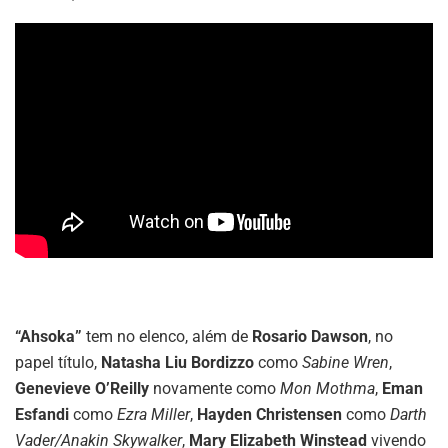
“Ahsoka”
tem no elenco, além de
Rosario Dawson
, no
papel título,
Natasha Liu Bordizzo
como
Sabine Wren
,
Genevieve O’Reilly
novamente como
Mon Mothma
,
Eman
Esfandi
como
Ezra Miller
,
Hayden Christensen
como
Darth
Vader/Anakin Skywalker
,
Mary Elizabeth Winstead
vivendo