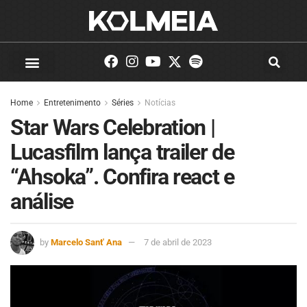
Home
Entretenimento
Séries
Notícias
Star Wars Celebration |
Lucasfilm lança trailer de
“Ahsoka”. Confira react e
análise
by
Marcelo Sant' Ana
7 de abril de 2023