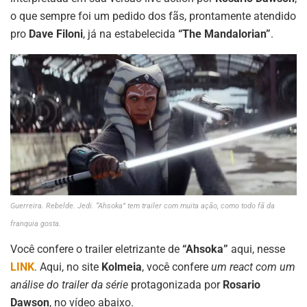
o que sempre foi um pedido dos fãs, prontamente atendido
pro
Dave Filoni
, já na estabelecida
“The Mandalorian”
.
Guerreira. Rebelde. Jedi. “Ahsoka” tem trailer com muita ação, como todo fã da
franquia gosta.
Você confere o trailer eletrizante de
“Ahsoka”
aqui, nesse
LINK
. Aqui, no site
Kolmeia
, você confere
um react com um
análise do trailer da série
protagonizada por
Rosario
Dawson
, no vídeo abaixo.