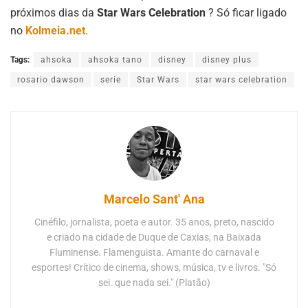
próximos dias da
Star Wars Celebration
? Só ficar ligado
no
Kolmeia.net
.
Tags:
ahsoka
ahsoka tano
disney
disney plus
rosario dawson
serie
Star Wars
star wars celebration
Marcelo Sant' Ana
Cinéfilo, jornalista, poeta e autor. 35 anos, preto, nascido
e criado na cidade de Duque de Caxias, na Baixada
Fluminense. Flamenguista. Amante do carnaval e
esportes! Crítico de cinema, shows, música, tv e livros. "Só
sei. que nada sei." (Platão)