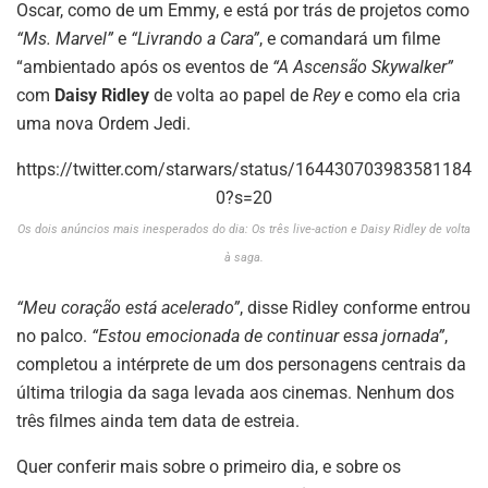
Oscar, como de um Emmy, e está por trás de projetos como
“Ms. Marvel”
e
“Livrando a Cara”
, e comandará um filme
“ambientado após os eventos de
“A Ascensão Skywalker”
com
Daisy Ridley
de volta ao papel de
Rey
e como ela cria
uma nova Ordem Jedi.
https://twitter.com/starwars/status/164430703983581184
0?s=20
Os dois anúncios mais inesperados do dia: Os três live-action e Daisy Ridley de volta
à saga.
“Meu coração está acelerado”
, disse Ridley conforme entrou
no palco.
“Estou emocionada de continuar essa jornada”
,
completou a intérprete de um dos personagens centrais da
última trilogia da saga levada aos cinemas. Nenhum dos
três filmes ainda tem data de estreia.
Quer conferir mais sobre o primeiro dia, e sobre os