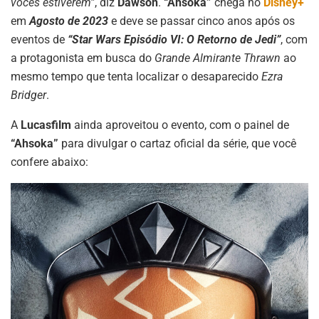
vocês estiverem”
, diz
Dawson
.
“Ahsoka”
chega no
Disney+
em
Agosto de 2023
e deve se passar cinco anos após os
eventos de
“Star Wars Episódio VI: O Retorno de Jedi‎‎”
, com
a protagonista em busca do
Grande Almirante Thrawn
ao
mesmo tempo que tenta localizar o desaparecido
Ezra
Bridger
.
A
Lucasfilm
ainda aproveitou o evento, com o painel de
“Ahsoka”
para divulgar o cartaz oficial da série, que você
confere abaixo: