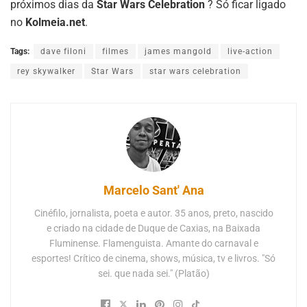
próximos dias da
Star Wars Celebration
? Só ficar ligado
no
Kolmeia.net
.
Tags:
dave filoni
filmes
james mangold
live-action
rey skywalker
Star Wars
star wars celebration
Marcelo Sant' Ana
Cinéfilo, jornalista, poeta e autor. 35 anos, preto, nascido
e criado na cidade de Duque de Caxias, na Baixada
Fluminense. Flamenguista. Amante do carnaval e
esportes! Crítico de cinema, shows, música, tv e livros. "Só
sei. que nada sei." (Platão)