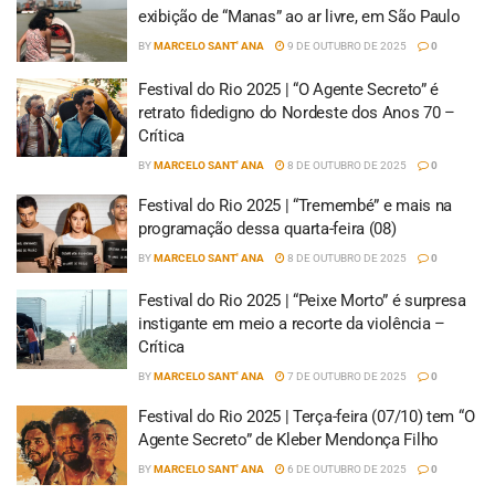
exibição de “Manas” ao ar livre, em São Paulo
BY
MARCELO SANT' ANA
9 DE OUTUBRO DE 2025
0
Festival do Rio 2025 | “O Agente Secreto” é
retrato fidedigno do Nordeste dos Anos 70 –
Crítica
BY
MARCELO SANT' ANA
8 DE OUTUBRO DE 2025
0
Festival do Rio 2025 | “Tremembé” e mais na
programação dessa quarta-feira (08)
BY
MARCELO SANT' ANA
8 DE OUTUBRO DE 2025
0
Festival do Rio 2025 | “Peixe Morto” é surpresa
instigante em meio a recorte da violência –
Crítica
BY
MARCELO SANT' ANA
7 DE OUTUBRO DE 2025
0
Festival do Rio 2025 | Terça-feira (07/10) tem “O
Agente Secreto” de Kleber Mendonça Filho
BY
MARCELO SANT' ANA
6 DE OUTUBRO DE 2025
0