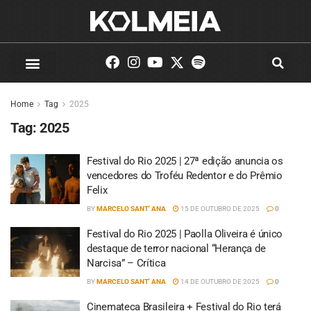
Home
Tag
2025
Tag:
2025
Festival do Rio 2025 | 27ª edição anuncia os
vencedores do Troféu Redentor e do Prêmio
Felix
BY
MARCELO SANT' ANA
15 DE OUTUBRO DE 2025
0
Festival do Rio 2025 | Paolla Oliveira é único
destaque de terror nacional “Herança de
Narcisa” – Crítica
BY
MARCELO SANT' ANA
14 DE OUTUBRO DE 2025
0
Cinemateca Brasileira + Festival do Rio terá