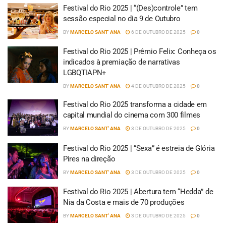
Festival do Rio 2025 | “(Des)controle” tem
sessão especial no dia 9 de Outubro
BY
MARCELO SANT' ANA
6 DE OUTUBRO DE 2025
0
Festival do Rio 2025 | Prêmio Felix: Conheça os
indicados à premiação de narrativas
LGBQTIAPN+
BY
MARCELO SANT' ANA
4 DE OUTUBRO DE 2025
0
Festival do Rio 2025 transforma a cidade em
capital mundial do cinema com 300 filmes
BY
MARCELO SANT' ANA
3 DE OUTUBRO DE 2025
0
Festival do Rio 2025 | “Sexa” é estreia de Glória
Pires na direção
BY
MARCELO SANT' ANA
3 DE OUTUBRO DE 2025
0
Festival do Rio 2025 | Abertura tem “Hedda” de
Nia da Costa e mais de 70 produções
BY
MARCELO SANT' ANA
3 DE OUTUBRO DE 2025
0