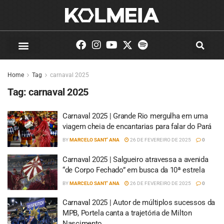
Home
Tag
carnaval 2025
Tag:
carnaval 2025
Carnaval 2025 | Grande Rio mergulha em uma
viagem cheia de encantarias para falar do Pará
BY
MARCELO SANT' ANA
26 DE FEVEREIRO DE 2025
0
Carnaval 2025 | Salgueiro atravessa a avenida
“de Corpo Fechado” em busca da 10ª estrela
BY
MARCELO SANT' ANA
26 DE FEVEREIRO DE 2025
0
Carnaval 2025 | Autor de múltiplos sucessos da
MPB, Portela canta a trajetória de Milton
Nascimento