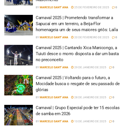
BY
MARCELO SANT' ANA
25 DE FEVEREIRO DE 2025
0
Carnaval 2025 | Prometendo transformar a
Sapucaí em um terreiro, a Beija-Flor
homenageia um de seus maiores griôs: Laíla
BY
MARCELO SANT' ANA
20 DE FEVEREIRO DE 2025
0
Carnaval 2025 | Cantando Xica Manicongo, a
Tuiuti desce o morro disposta a dar um basta
no preconceito
BY
MARCELO SANT' ANA
29 DE JANEIRO DE 2025
0
Carnaval 2025 | Voltando para o futuro, a
Mocidade busca o resgate de seu passado de
glórias
BY
MARCELO SANT' ANA
28 DE JANEIRO DE 2025
0
Carnaval | Grupo Especial pode ter 15 escolas
de samba em 2026
BY
MARCELO SANT' ANA
13 DE JANEIRO DE 2025
0