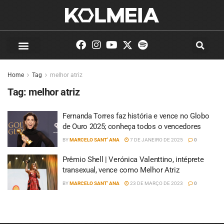
Home
Tag
melhor atriz
Tag:
melhor atriz
Fernanda Torres faz história e vence no Globo
de Ouro 2025; conheça todos o vencedores
BY
MARCELO SANT' ANA
7 DE JANEIRO DE 2025
0
Prêmio Shell | Verónica Valenttino, intéprete
transexual, vence como Melhor Atriz
BY
MARCELO SANT' ANA
23 DE MARÇO DE 2023
0