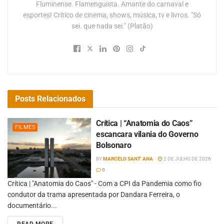
Fluminense. Flamenguista. Amante do carnaval e
esportes! Crítico de cinema, shows, música, tv e livros. "Só
sei. que nada sei." (Platão)
Posts
Relacionados
Crítica | “Anatomia do Caos”
FILMES
escancara vilania do Governo
Bolsonaro
BY
MARCELO SANT' ANA
2 DE JULHO DE 2026
0
Crítica | "Anatomia do Caos" - Com a CPI da Pandemia como fio
condutor da trama apresentada por Dandara Ferreira, o
documentário...