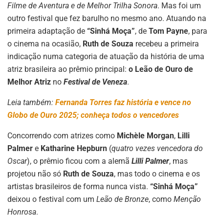
Filme de Aventura e de Melhor Trilha Sonora
. Mas foi um
outro festival que fez barulho no mesmo ano. Atuando na
primeira adaptação de
“Sinhá Moça”
, de
Tom Payne
, para
o cinema na ocasião,
Ruth de Souza
recebeu a primeira
indicação numa categoria de atuação da história de uma
atriz brasileira ao prêmio principal:
o Leão de Ouro de
Melhor Atriz
no
Festival de Veneza
.
Leia também:
Fernanda Torres faz história e vence no
Globo de Ouro 2025; conheça todos o vencedores
Concorrendo com atrizes como
Michèle Morgan
,
Lilli
Palmer
e
Katharine Hepburn
(
quatro vezes vencedora do
Oscar
), o prêmio ficou com a alemã
Lilli Palmer
, mas
projetou não só
Ruth de Souza
, mas todo o cinema e os
artistas brasileiros de forma nunca vista.
“Sinhá Moça”
deixou o festival com um
Leão de Bronze
, como
Menção
Honrosa
.