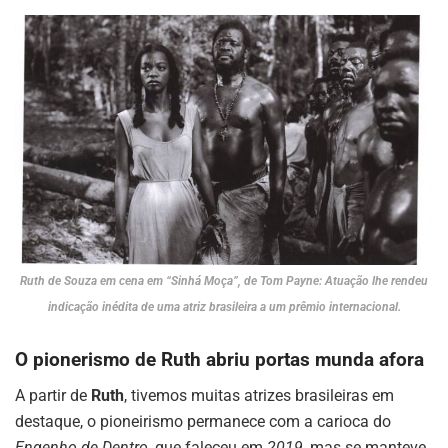
Ruth de Souza em cena em “Sinhá Moça”, de Tom Payne: Atuação lhe rendeu
indicação inédita de uma atriz brasileira a um prêmio internacional.
O pionerismo de Ruth abriu portas munda afora
A partir de
Ruth
, tivemos muitas atrizes brasileiras em
destaque, o pioneirismo permanece com a carioca do
Engenho de Dentro
, que faleceu em
2019
, mas se manteve