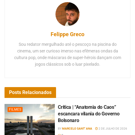
Felippe Greco
Sou redator mergulhado até o pescoço na piscina do
cinema, um ser curioso imerso nas efêmeras ondas da
cultura pop, onde máscaras de super-hérois dançam com
jogos clássicos sob o luar pixelado.
Posts
Relacionados
Crítica | “Anatomia do Caos”
FILMES
escancara vilania do Governo
Bolsonaro
BY
MARCELO SANT' ANA
2 DE JULHO DE 2026