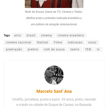
Ruth de Souza: Dama da TV, Cinema e Teatro.
Mulher preta e primeira indicada brasileira a
um prêmio de atuação internacional.
Tags:
atriz
brasil
cinema
cinema brasileiro
cinema nacional
festival
Filme
indicacao
oscar
premiação
premio
ruth de souza
teatro
TEN
tv
Marcelo Sant' Ana
Cinéfilo, jornalista, poeta e autor. 35 anos, preto, nascido
e criado na cidade de Duque de Caxias, na Baixada