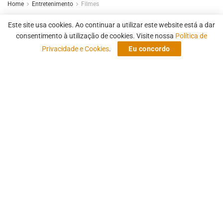
Home
Entretenimento
Filmes
Fernanda Torres faz história e
Este site usa cookies. Ao continuar a utilizar este website está a dar
vence no Globo de Ouro 2025;
consentimento à utilização de cookies. Visite nossa
Política de
Privacidade e Cookies
.
Eu concordo
conheça todos o vencedores
82ª edição do Globo de Ouro aconteceu na noite de
Domingo, 05 de Janeiro, confirmou algumas apostas
e surpreendeu a todos com premiação a primeira
atriz brasileira em uma categoria principal.
by
Marcelo Sant' Ana
7 de janeiro de 2025