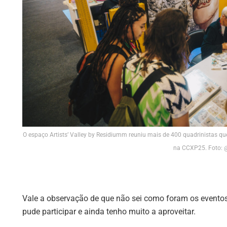
O espaço Artists’ Valley by Residiumm reuniu mais de 400 quadrinistas q
na CCXP25. Foto: 
Vale a observação de que não sei como foram os eventos 
pude participar e ainda tenho muito a aproveitar.