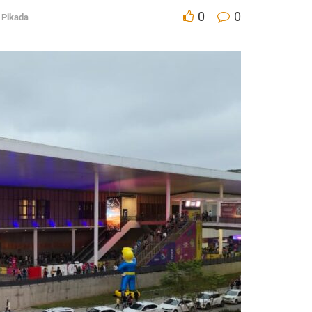
0
0
 Pikada