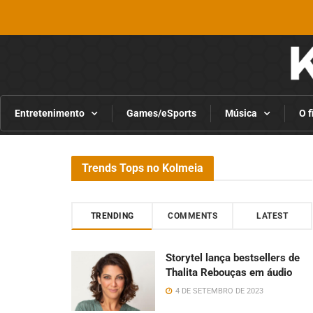
Entretenimento
Games/eSports
Música
O f
Trends Tops no Kolmeia
TRENDING
COMMENTS
LATEST
Storytel lança bestsellers de
Thalita Rebouças em áudio
4 DE SETEMBRO DE 2023