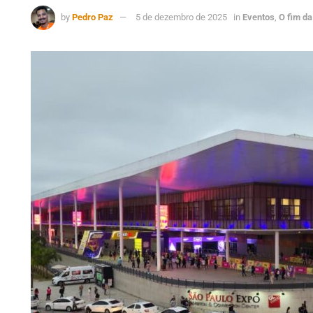
by
Pedro Paz
5 de dezembro de 2025
in
Eventos
,
O fim da