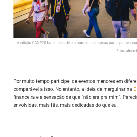
A edição CCXP25 bateu recorde em número de marcas participantes, con
Foto: alnerei
Por muito tempo participei de eventos menores em difere
comparável a isso. No entanto, a ideia de mergulhar na
C
financeira e a sensação de que “não era pra mim”. Pareci
envolvidas, mais fãs, mais dedicadas do que eu.