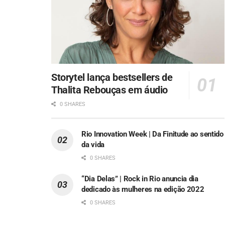
Storytel lança bestsellers de
Thalita Rebouças em áudio
0 SHARES
Rio Innovation Week | Da Finitude ao sentido
da vida
0 SHARES
“Dia Delas” | Rock in Rio anuncia dia
dedicado às mulheres na edição 2022
0 SHARES