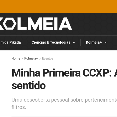
im da Pikada
Ciências & Tecnologias
Kolmeia+
Home
Kolmeia+
Eventos
Minha Primeira CCXP: 
sentido
Uma descoberta pessoal sobre pertencimento 
filtros.