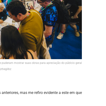
ue puderam mostrar suas obras para apreciação do públcio geral
@thegilbz
anteriores, mas me refiro evidente a este em que