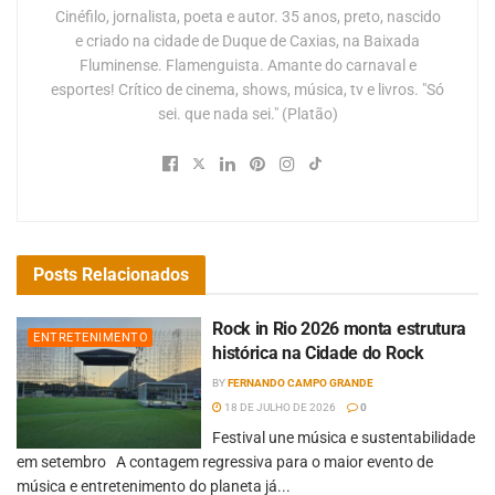
Cinéfilo, jornalista, poeta e autor. 35 anos, preto, nascido
e criado na cidade de Duque de Caxias, na Baixada
Fluminense. Flamenguista. Amante do carnaval e
esportes! Crítico de cinema, shows, música, tv e livros. "Só
sei. que nada sei." (Platão)
Posts
Relacionados
Rock in Rio 2026 monta estrutura
ENTRETENIMENTO
histórica na Cidade do Rock
BY
FERNANDO CAMPO GRANDE
18 DE JULHO DE 2026
0
Festival une música e sustentabilidade
em setembro A contagem regressiva para o maior evento de
música e entretenimento do planeta já...