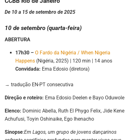
CCBB Rio de Janeiro
De 10 a 15 de setembro de 2025
10 de setembro (quarta-feira)
ABERTURA
17h30 –
O Fardo da Nigéria / When Nigeria
Happens
(Nigéria, 2025) | 120 min | 14 anos
Convidada:
Ema Edosio (diretora)
→ tradução EN-PT consecutiva
Direção e roteiro:
Ema Edosio Deelen e Bayo Oduwole
Elenco:
Dominic Abella, Ruth El Phygo Felix, Jide Kene
Achufusi, Toyin Oshinaike, Ego Ihenacho
Sinopse
:
Em Lagos, um grupo de jovens dançarinos