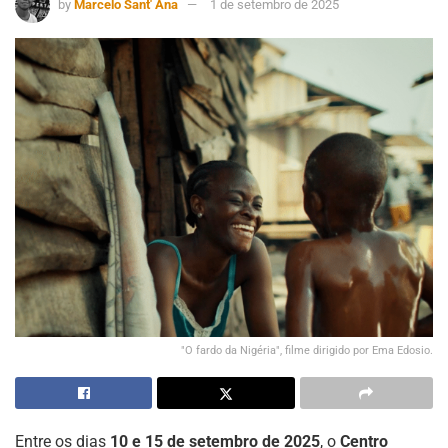
by
Marcelo Sant' Ana
1 de setembro de 2025
"O fardo da Nigéria", filme dirigido por Ema Edosio.
Entre os dias
10 e 15 de setembro de 2025
, o
Centro