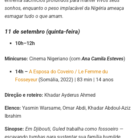
enfrenta sacrifícios profundos para manter vivos seus
sonhos, enquanto o peso implacável da Nigéria ameaça
esmagar tudo o que amam.
11 de setembro (quinta-feira)
10h–12h
Minicurso:
Cinema Nigeriano (com
Ana Camila Esteves
)
14h –
A Esposa do Coveiro / Le Femme du
Fosseyeur
(Somália, 2022) | 83 min | 14 anos
Direção e roteiro:
Khadar Ayderus Ahmed
Elenco:
Yasmin Warsame, Omar Abdi, Khadar Abdoul-Aziz
Ibrahim
Sinopse:
Em Djibouti, Guled trabalha como fossoeiro —
escavando tumbas para sustentar sua família humilde.