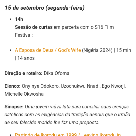
15 de setembro (segunda-feira)
14h
Sessão de curtas
em parceria com o S16 Film
Festival:
A Esposa de Deus / God’s Wife
(Nigéria 2024) | 15 min
| 14 anos
Direção e roteiro:
Dika Ofoma
Elenco:
Onyinye Odokoro, Uzochukwu Nnadi, Ego Nworji,
Michelle Okwosha
Sinopse:
Uma jovem viúva luta para conciliar suas crenças
católicas com as exigências da tradição depois que o irmão
de seu falecido marido lhe faz uma proposta.
Partindo de Ikorodu em 1999 / Leaving Ikorodu in