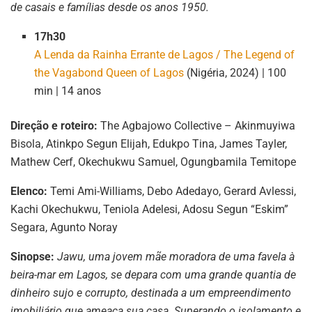
de casais e famílias desde os anos 1950.
17h30
A Lenda da Rainha Errante de Lagos / The Legend of
the Vagabond Queen of Lagos
(Nigéria, 2024) | 100
min | 14 anos
Direção e roteiro:
The Agbajowo Collective – Akinmuyiwa
Bisola, Atinkpo Segun Elijah, Edukpo Tina, James Tayler,
Mathew Cerf, Okechukwu Samuel, Ogungbamila Temitope
Elenco:
Temi Ami-Williams, Debo Adedayo, Gerard Avlessi,
Kachi Okechukwu, Teniola Adelesi, Adosu Segun “Eskim”
Segara, Agunto Noray
Sinopse:
Jawu, uma jovem mãe moradora de uma favela à
beira-mar em Lagos, se depara com uma grande quantia de
dinheiro sujo e corrupto, destinada a um empreendimento
imobiliário que ameaça sua casa. Superando o isolamento e