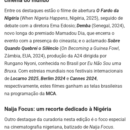
cinema do mundo
Entre os destaques estão o filme de abertura
O Fardo da
Nigéria
(
When Nigeria Happens
, Nigéria, 2025), seguido de
debate com a diretora Ema Edosio;
Demba
(Senegal, 2024),
novo longa do premiado Mamadou Dia, que encerra o
evento com a presença do cineasta; e o aclamado
Sobre
Quando Quebrei o Silêncio
(
On Becoming a Guinea Fowl
,
Zâmbia, EUA, 2024), produção da A24 dirigida por
Rungano Nyoni, conhecida no Brasil por
Eu Não Sou uma
Bruxa
. Com estreias mundiais nos festivais internacionais
de
Locarno 2025
,
Berlim 2024
e
Cannes 2024
,
respectivamente, estes filmes ganham as telas brasileiras
na programação da
MCA
.
Naija Focus: um recorte dedicado à Nigéria
Outro destaque da curadoria nesta edição é o foco especial
na cinematografia nigeriana, batizado de
Naija Focus
.