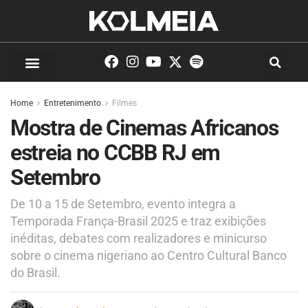
Home
Entretenimento
Filmes
Mostra de Cinemas Africanos
estreia no CCBB RJ em
Setembro
De 10 a 15 de Setembro, evento integra a
Temporada França-Brasil 2025 e traz exibições
inéditas, debates com realizadores e minicurso
sobre o cinema nigeriano ao Centro Cultural Banco
do Brasil.