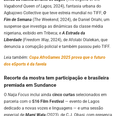
Vagabond Queen of Lagos,
2024), fantasia urbana do
Agbajowo Collective que teve estreia mundial no TIFF;
O
Fim de Semana
(
The Weekend
, 2024), de Daniel Oriahi, um
suspense que investiga as dinâmicas da classe média
nigeriana, exibido em Tribeca; e
A Estrada da
Liberdade
(
Freedom Way
, 2024), de Afolabi Olalekan, que
denuncia a corrupção policial e também passou pelo TIFF.
Leia também:
Copa AfroGames 2025 prova que o futuro
dos eSports é da favela
Recorte da mostra tem participação e brasileira
premiada em Sundance
O
Naija Focus
inclui ainda
cinco curtas
selecionados em
parceria com o
S16 Film Festival
— evento de Lagos
dedicado a novas vozes e linguagens — e uma sessão
especial de
Mami Wata
(2023), de C.J. Obasi, com presença