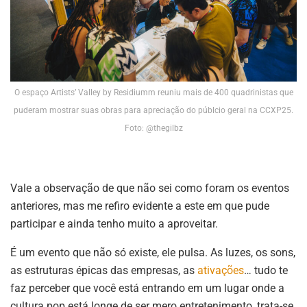
O espaço Artists’ Valley by Residiumm reuniu mais de 400 quadrinistas que
puderam mostrar suas obras para apreciação do públcio geral na CCXP25.
Foto: @thegilbz
Vale a observação de que não sei como foram os eventos
anteriores, mas me refiro evidente a este em que pude
participar e ainda tenho muito a aproveitar.
É um evento que não só existe, ele pulsa. As luzes, os sons,
as estruturas épicas das empresas, as
ativações
… tudo te
faz perceber que você está entrando em um lugar onde a
cultura pop está longe de ser mero entretenimento, trata-se