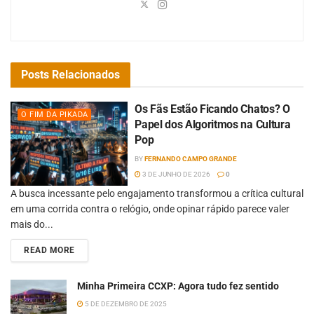
Posts
Relacionados
Os Fãs Estão Ficando Chatos? O
O FIM DA PIKADA
Papel dos Algoritmos na Cultura
Pop
BY
FERNANDO CAMPO GRANDE
3 DE JUNHO DE 2026
0
A busca incessante pelo engajamento transformou a crítica cultural
em uma corrida contra o relógio, onde opinar rápido parece valer
mais do...
READ MORE
Minha Primeira CCXP: Agora tudo fez sentido
5 DE DEZEMBRO DE 2025