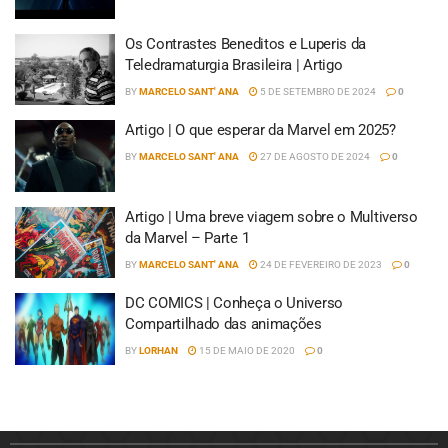
Os Contrastes Beneditos e Luperis da
Teledramaturgia Brasileira | Artigo
BY
MARCELO SANT' ANA
5 DE SETEMBRO DE 2024
0
Artigo | O que esperar da Marvel em 2025?
BY
MARCELO SANT' ANA
27 DE AGOSTO DE 2024
0
Artigo | Uma breve viagem sobre o Multiverso
da Marvel – Parte 1
BY
MARCELO SANT' ANA
24 DE FEVEREIRO DE 2023
0
DC COMICS | Conheça o Universo
Compartilhado das animações
BY
LORHAN
15 DE MAIO DE 2020
0