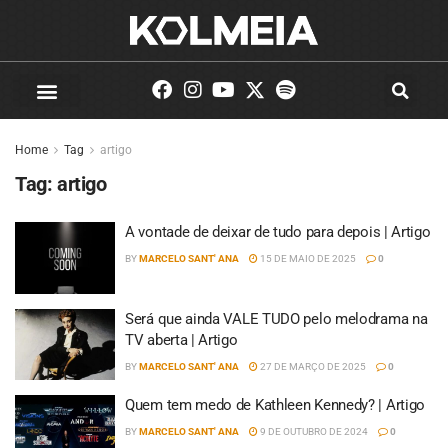
Home
Tag
artigo
Tag:
artigo
A vontade de deixar de tudo para depois | Artigo
BY
MARCELO SANT' ANA
15 DE MAIO DE 2025
0
Será que ainda VALE TUDO pelo melodrama na
TV aberta | Artigo
BY
MARCELO SANT' ANA
27 DE MARÇO DE 2025
0
Quem tem medo de Kathleen Kennedy? | Artigo
BY
MARCELO SANT' ANA
9 DE OUTUBRO DE 2024
0