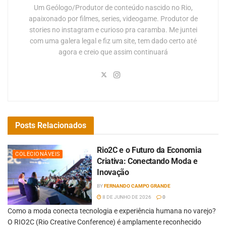
Um Geólogo/Produtor de conteúdo nascido no Rio,
apaixonado por filmes, series, videogame. Produtor de
stories no instagram e curioso pra caramba. Me juntei
com uma galera legal e fiz um site, tem dado certo até
agora e creio que assim continuará
Posts
Relacionados
Rio2C e o Futuro da Economia
COLECIONÁVEIS
Criativa: Conectando Moda e
Inovação
BY
FERNANDO CAMPO GRANDE
8 DE JUNHO DE 2026
0
Como a moda conecta tecnologia e experiência humana no varejo?
O RIO2C (Rio Creative Conference) é amplamente reconhecido