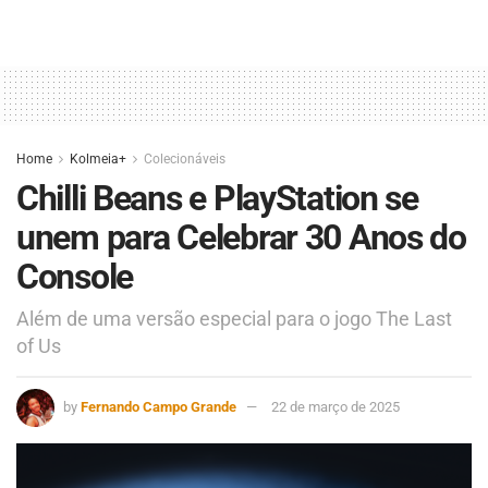
Home
Kolmeia+
Colecionáveis
Chilli Beans e PlayStation se
unem para Celebrar 30 Anos do
Console
Além de uma versão especial para o jogo The Last
of Us
by
Fernando Campo Grande
22 de março de 2025