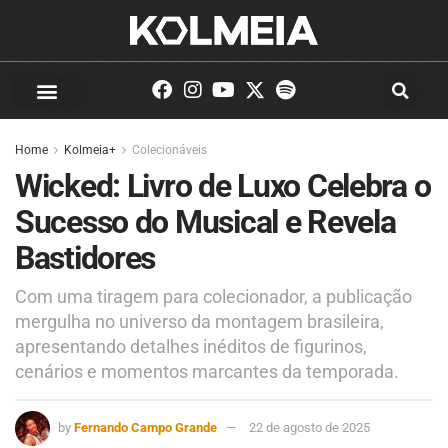
Home
Kolmeia+
Colecionáveis
Wicked: Livro de Luxo Celebra o
Sucesso do Musical e Revela
Bastidores
Com uma tiragem para colecionador, a publicação
mergulha no universo da montagem brasileira,
apresentando detalhes inéditos de figurinos,
cenários e momentos marcantes da temporada.
by
Fernando Campo Grande
22 de agosto de 2025