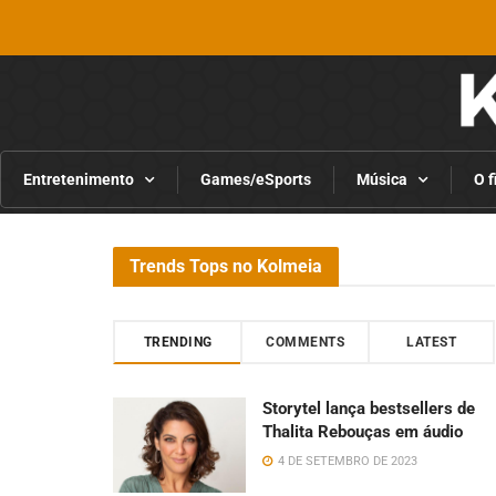
Entretenimento
Games/eSports
Música
O f
Trends Tops no Kolmeia
TRENDING
COMMENTS
LATEST
Storytel lança bestsellers de
Thalita Rebouças em áudio
4 DE SETEMBRO DE 2023