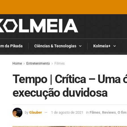
im da Pikada
Ciências & Tecnologias
Kolmeia+
Home
Entretenimento
Filmes
Tempo | Crítica – Uma 
execução duvidosa
by
Glauber
1 de agosto de 2021
in
Filmes
,
Reviews
,
O fim