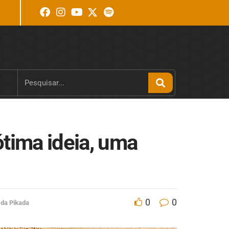
ótima ideia, uma
0
0
 da Pikada