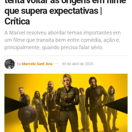
tenta voltar às origens em filme
que supera expectativas |
Crítica
A Marvel resolveu abordar temas importantes em
um filme que transita bem entre comédia, ação e,
principalmente, quando precisa falar sério.
by
Marcelo Sant' Ana
30 de abril de 2025