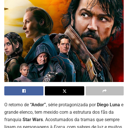
O retorno de
“Andor”
, série protagonizada por
Diego Luna
e
grande elenco, tem mexido com a estrutura dos fãs da
franquia
Star Wars
. Acostumados da tramas que sempre
ligam os personagens à
Força
, com sabres de luz e muitos