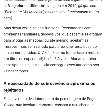
o
“Vingadores: Ultimato”,
lançado em 2019,
(já que com
“Eternos” e “As Marvels”, os times não funcionaram muito
bem)
.
Mas desta vez, a salada funciona. Personagens com
problemas familiares, depressivos, que bebem e se drogam
para afogar as mágoas, ou até mesmo, aceitam as
missões mais sem sentido para preencher uma questão
em comum a todos:
O Vazio
. E como tornar isso o mote de
um filme de super-(anti)-heróis? A velha
Marvel
domina
esse tipo de plot, e aqui, ela consegue executar como nos
velhos tempos.
A necessidade de sobrevivência aproxima os
rejeitados
E isso vem do desdobramento da personagem de
Pugh
,
Yelena
, que involuntariamente, começa a perceber que