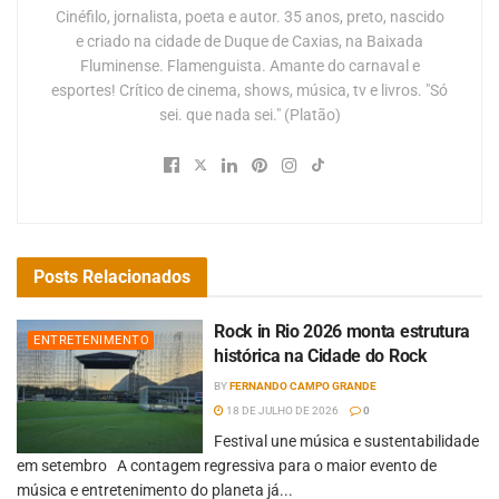
Cinéfilo, jornalista, poeta e autor. 35 anos, preto, nascido
e criado na cidade de Duque de Caxias, na Baixada
Fluminense. Flamenguista. Amante do carnaval e
esportes! Crítico de cinema, shows, música, tv e livros. "Só
sei. que nada sei." (Platão)
Posts
Relacionados
Rock in Rio 2026 monta estrutura
ENTRETENIMENTO
histórica na Cidade do Rock
BY
FERNANDO CAMPO GRANDE
18 DE JULHO DE 2026
0
Festival une música e sustentabilidade
em setembro A contagem regressiva para o maior evento de
música e entretenimento do planeta já...