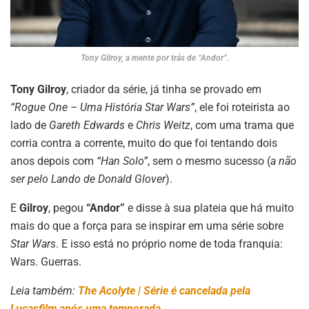
Tony Gilroy, a mente por trás de “Andor”.
Tony Gilroy
, criador da série, já tinha se provado em
“Rogue One – Uma História Star Wars”
, ele foi roteirista ao
lado de
Gareth Edwards
e
Chris Weitz
, com uma trama que
corria contra a corrente, muito do que foi tentando dois
anos depois com
“Han Solo”
, sem o mesmo sucesso (
a não
ser pelo Lando de Donald Glover
).
E
Gilroy
, pegou
“Andor”
e disse à sua plateia que há muito
mais do que a força para se inspirar em uma série sobre
Star Wars
. E isso está no próprio nome de toda franquia:
Wars. Guerras.
Leia também:
The Acolyte | Série é cancelada pela
Lucasfilm após uma temporada