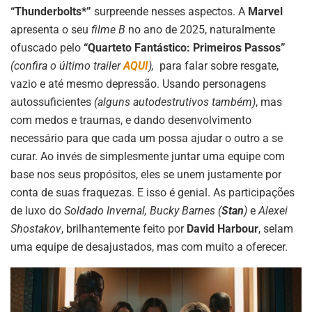
“Thunderbolts*”
surpreende nesses aspectos. A
Marvel
apresenta o seu
filme B
no ano de 2025, naturalmente
ofuscado pelo
“Quarteto Fantástico: Primeiros Passos”
(confira o último trailer
AQUI
),
para falar sobre resgate,
vazio e até mesmo depressão. Usando personagens
autossuficientes
(alguns autodestrutivos também)
, mas
com medos e traumas, e dando desenvolvimento
necessário para que cada um possa ajudar o outro a se
curar. Ao invés de simplesmente juntar uma equipe com
base nos seus propósitos, eles se unem justamente por
conta de suas fraquezas. E isso é genial. As participações
de luxo do
Soldado Invernal, Bucky Barnes (
Stan
)
e
Alexei
Shostakov
, brilhantemente feito por
David Harbour
, selam
uma equipe de desajustados, mas com muito a oferecer.