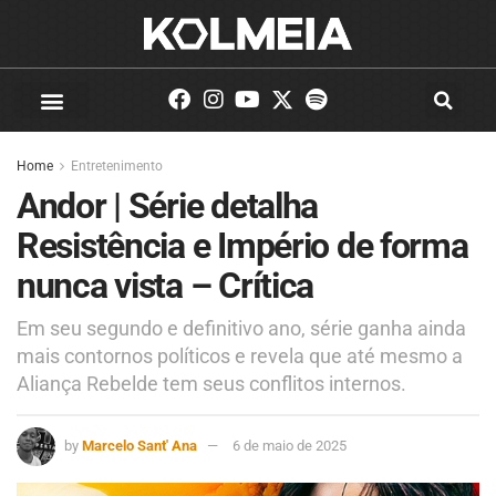
Home
Entretenimento
Andor | Série detalha
Resistência e Império de forma
nunca vista – Crítica
Em seu segundo e definitivo ano, série ganha ainda
mais contornos políticos e revela que até mesmo a
Aliança Rebelde tem seus conflitos internos.
by
Marcelo Sant' Ana
6 de maio de 2025