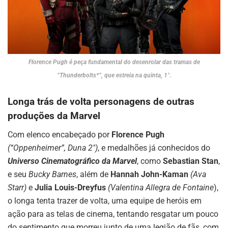
Florence Pugh é peça fundamental do desenrolar das tramas de
“Thunderbolts*”, que estreia na quinta, 1°.
Longa trás de volta personagens de outras
produções da Marvel
Com elenco encabeçado por
Florence Pugh
(“Oppenheimer”, Duna 2″)
, e medalhões já conhecidos do
Universo Cinematográfico da Marvel
, como
Sebastian Stan
,
e seu
Bucky Barnes
, além de
Hannah John-Kaman
(Ava
Starr)
e
Julia Louis-Dreyfus
(Valentina Allegra de Fontaine
),
o longa tenta trazer de volta, uma equipe de heróis em
ação para as telas de cinema, tentando resgatar um pouco
do sentimento que morreu junto de uma legião de fãs, com