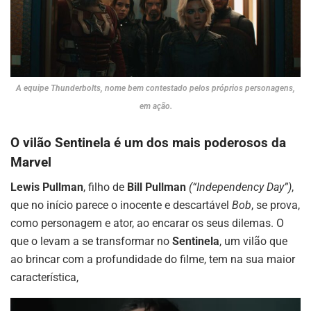
A equipe Thunderbolts, nome bem contestado pelos próprios personagens,
em ação.
O vilão Sentinela é um dos mais poderosos da
Marvel
Lewis Pullman
, filho de
Bill Pullman
(“Independency Day”)
,
que no início parece o inocente e descartável
Bob
, se prova,
como personagem e ator, ao encarar os seus dilemas. O
que o levam a se transformar no
Sentinela
, um vilão que
ao brincar com a profundidade do filme, tem na sua maior
característica,