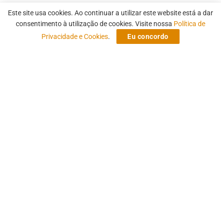
Ainda Estou Aqui | Filme, Torres
Este site usa cookies. Ao continuar a utilizar este website está a dar
e Salles vencem no 12º Prêmio
consentimento à utilização de cookies. Visite nossa
Política de
Privacidade e Cookies
.
Eu concordo
Platino, na Espanha
Filme de Walter Salles, o próprio diretor e Fernanda
Torres saem consagradas de cerimônia do Platino
que mais premiou produções brasileiras.
by
Marcelo Sant' Ana
29 de abril de 2025