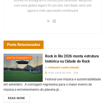
stories no instagram e curioso pra caramba. Me juntei
com uma galera legal e fiz um site, tem dado certo até
agora e creio que assim continuará
Posts
Relacionados
Rock in Rio 2026 monta estrutura
ENTRETENIMENTO
histórica na Cidade do Rock
BY
FERNANDO CAMPO GRANDE
18 DE JULHO DE 2026
0
Festival une música e sustentabilidade
em setembro A contagem regressiva para o maior evento de
música e entretenimento do planeta já...
READ MORE