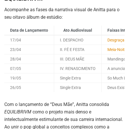
Acompanhe as fases da narrativa visual de Anitta para o
seu oitavo álbum de estúdio:
Data de Lançamento
Ato Audiovisual
Faixas Inte
17/04
I. DESPACHO
Desgraça
23/04
II. FÉ E FESTA
Meia-Noite
28/04
III. DEUS MÃE
Mandinga /
07/05
IV. RENASCIMENTO
A anunciar
19/05
Single Extra
So Much Lo
26/05
Single Extra
Deus Existe
Com o lançamento de “Deus Mãe”, Anitta consolida
EQUILIBRIVM
como o projeto mais denso e
intelectualmente estimulante de sua carreira internacional.
Ao unir o pop global a conceitos complexos como a