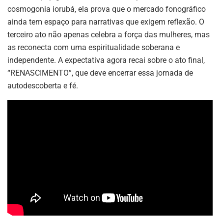
cosmogonia iorubá, ela prova que o mercado fonográfico
ainda tem espaço para narrativas que exigem reflexão. O
terceiro ato não apenas celebra a força das mulheres, mas
as reconecta com uma espiritualidade soberana e
independente. A expectativa agora recai sobre o ato final,
“RENASCIMENTO”, que deve encerrar essa jornada de
autodescoberta e fé.