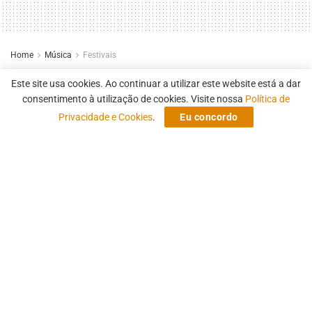
Home
Música
Festivais
Rock in Rio 2026 revela line-up
Este site usa cookies. Ao continuar a utilizar este website está a dar
do Espaço Favela e datas de
consentimento à utilização de cookies. Visite nossa
Política de
Privacidade e Cookies
.
Eu concordo
vendas
Confira quais são os artistas confirmados no Espaço
Favela 2026
by
Fernando Campo Grande
1 de abril de 2026