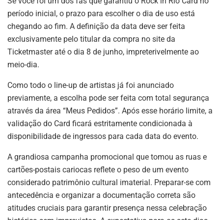
Se você foi um dos fãs que garantiu o Rock in Rio Card no
período inicial, o prazo para escolher o dia de uso está
chegando ao fim
.
A definição da data deve ser feita
exclusivamente pelo titular da compra no site da
Ticketmaster até o dia 8 de junho, impreterivelmente ao
meio-dia
.
Como todo o line-up de artistas já foi anunciado
previamente, a escolha pode ser feita com total segurança
através da área “Meus Pedidos”
.
Após esse horário limite, a
validação do Card ficará estritamente condicionada à
disponibilidade de ingressos para cada data do evento
.
A grandiosa campanha promocional que tomou as ruas e
cartões-postais cariocas reflete o peso de um evento
considerado patrimônio cultural imaterial
.
Preparar-se com
antecedência e organizar a documentação correta são
atitudes cruciais para garantir presença nessa celebração